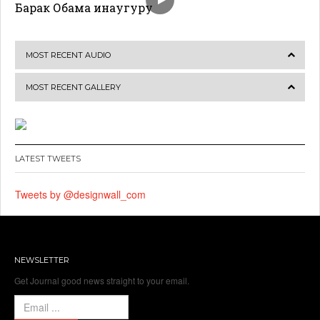
Барак Обама инаугуру
MOST RECENT AUDIO
MOST RECENT GALLERY
LATEST TWEETS
Tweets by @designwall_com
NEWSLETTER
Get Journal good news straight to your email.