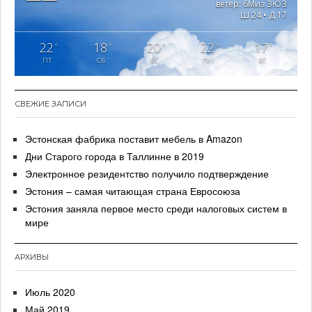
ветер: 6Миз ЗЮЗ
Ш 24 • Д 17
22
18
20
22
17
°
°
°
°
°
ПТ
СБ
ВС
ПН
ВТ
СВЕЖИЕ ЗАПИСИ
Эстонская фабрика поставит мебель в Amazon
Дни Старого города в Таллинне в 2019
Электронное резидентство получило подтверждение
Эстония – самая читающая страна Евросоюза
Эстония заняла первое место среди налоговых систем в
мире
АРХИВЫ
Июль 2020
Май 2019