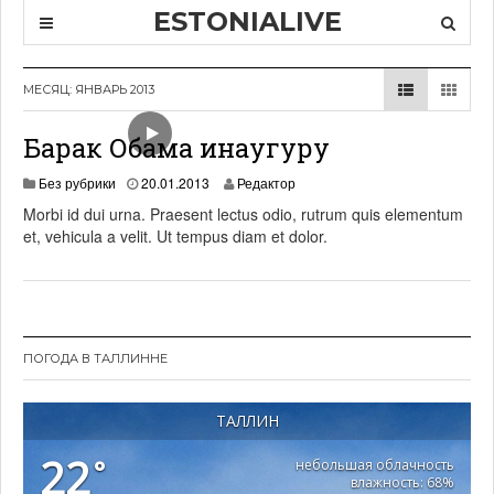
ESTONIALIVE
МЕСЯЦ: ЯНВАРЬ 2013
Барак Обама инаугуру
1
Без рубрики
20.01.2013
Редактор
9
Morbi id dui urna. Praesent lectus odio, rutrum quis elementum
.
et, vehicula a velit. Ut tempus diam et dolor.
0
6
.
2
0
2
1
ПОГОДА В ТАЛЛИННЕ
ТАЛЛИН
22
°
небольшая облачность
влажность: 68%