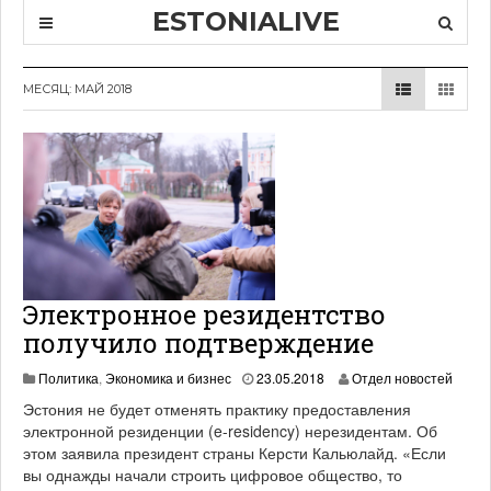
ESTONIALIVE
МЕСЯЦ: МАЙ 2018
Электронное резидентство
получило подтверждение
1
Политика
,
Экономика и бизнес
23.05.2018
Отдел новостей
9
Эстония не будет отменять практику предоставления
.
электронной резиденции (e-residency) нерезидентам. Об
0
этом заявила президент страны Керсти Кальюлайд. «Если
6
.
вы однажды начали строить цифровое общество, то
2