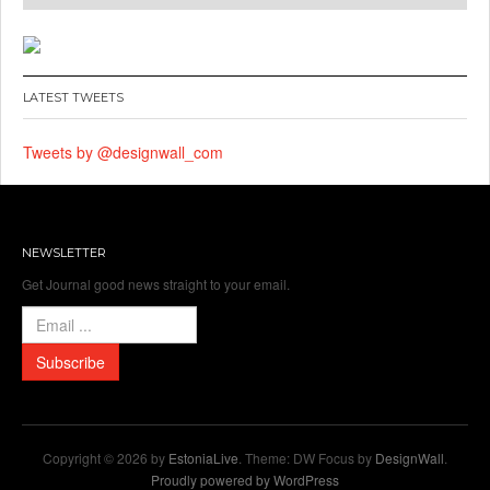
LATEST TWEETS
Tweets by @designwall_com
NEWSLETTER
Get Journal good news straight to your email.
Copyright © 2026 by
EstoniaLive
. Theme: DW Focus by
DesignWall
.
Proudly powered by WordPress