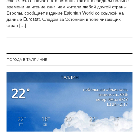
союзе. Это означает, что эстонцы тратят в среднем больше
2
времени на чтение книг, чем жители любой другой страны
0
Европы, сообщает издание Estonian World со ссылкой на
2
данные Eurostat. Следом за Эстонией в топе читающих
1
стран […]
ПОГОДА В ТАЛЛИННЕ
ТАЛЛИН
22
°
небольшая облачность
влажность: 68%
ветер: 6Миз ЗЮЗ
Ш 24 • Д 17
22
18
20
22
17
°
°
°
°
°
ПТ
СБ
ВС
ПН
ВТ