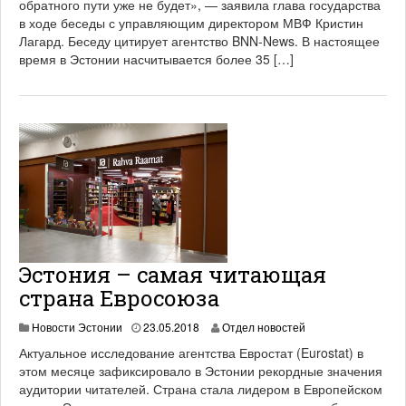
обратного пути уже не будет», — заявила глава государства
0
в ходе беседы с управляющим директором МВФ Кристин
2
Лагард. Беседу цитирует агентство BNN-News. В настоящее
1
время в Эстонии насчитывается более 35 […]
Эстония – самая читающая
страна Евросоюза
1
Новости Эстонии
23.05.2018
Отдел новостей
9
Актуальное исследование агентства Евростат (Eurostat) в
.
этом месяце зафиксировало в Эстонии рекордные значения
0
аудитории читателей. Страна стала лидером в Европейском
6
.