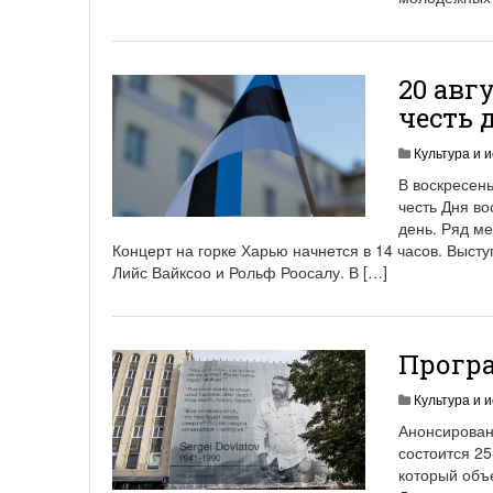
20 авг
честь 
Культура и и
В воскресень
честь Дня в
день. Ряд м
Концерт на горке Харью начнется в 14 часов. Выст
Лийс Вайксоо и Рольф Роосалу. В […]
Програ
Культура и и
Анонсирован
состоится 25
который объ