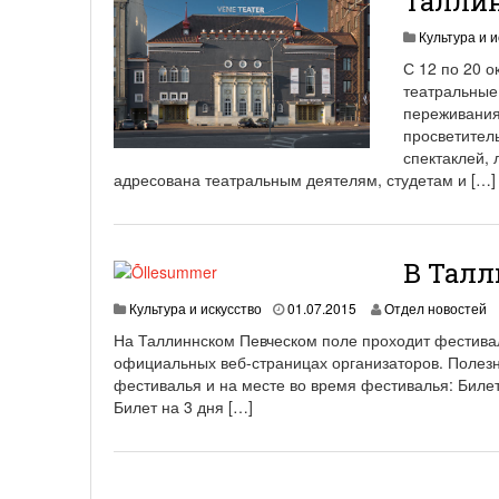
Талли
Культура и и
С 12 по 20 
театральные
переживания
просветител
спектаклей, 
адресована театральным деятелям, студетам и […]
В Талл
1
Культура и искусство
01.07.2015
Отдел новостей
9
На Таллиннском Певческом поле проходит фестива
.
официальных веб-страницах организаторов. Полез
0
фестивалья и на месте во время фестивалья: Билет
6
.
Билет на 3 дня […]
2
0
2
1