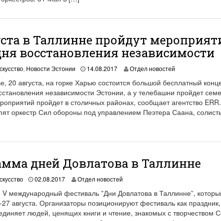
0
2
1
уста в Таллинне пройдут мероприят
дня восстановления независимости
1
скусство
,
Новости Эстонии
14.08.2017
Отдел новостей
9
е, 20 августа, на горке Харью состоится большой бесплатный конце
.
осстановления независимости Эстонии, а у телебашни пройдет сем
0
ероприятий пройдет в столичных районах, сообщает агентство ERR.
6
.
упят оркестр Сил обороны под управлением Пеэтера Саана, солист
2
0
2
1
мма дней Довлатова в Таллинне
1
скусство
02.08.2017
Отдел новостей
9
 V международный фестиваль ”Дни Довлатова в Таллинне”, которы
.
-27 августа. Организаторы позиционируют фестиваль как праздник,
0
единяет людей, ценящих книги и чтение, знакомых с творчеством С
6
.