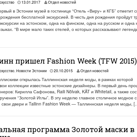
1
скусство
13.01.2017
Отдел новостей
9
ервый в Эстонии музей в гостинице “Отель «Виру» и КГБ” отметит с
.
 рождения бесплатной экскурсией. В честь дня рождения пройдут т
0
кскурсии на эстонском, одна на финском, одна на русском и одна 
6
.
зыках. “В мире мало таких отелей, о которых рассказывают легенд
2
0
2
1
инн пришел Fashion Week (TFW 2015)
1
скусство
,
Новости Эстонии
20.10.2015
Отдел новостей
9
еллискиви открылась Таллиннская неделя моды, в рамках которой
.
свои коллекции известные эстонские дизайнеры. В первый день пр
0
неров: Кирилла Сафонова, Raili Nõlvak, KÄT и Whitetail, а также со
6
.
ручения “Золотой Иглы”. В эту неделю главное столичное модное 
2
 свои двери и Tallinn Fashion Week — Таллиннская неделя моды, [
0
2
1
льная программа Золотой маски в