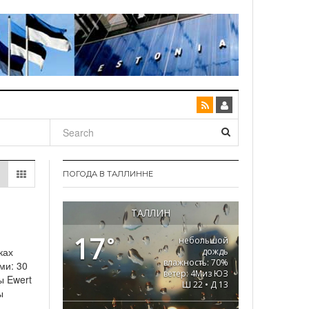
ПОГОДА В ТАЛЛИННЕ
ТАЛЛИН
17
°
небольшой
ках
дождь
влажность: 70%
ми: 30
ветер: 4Миз ЮЗ
ы Ewert
Ш 22 • Д 13
ы