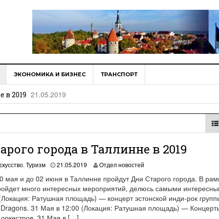
14.07.2020
мебель в Amazon
ЭКОНОМИКА И БИЗНЕС
ТРАНСПОРТ
21.05.2019
 в 2019
23.05.2018
олучило подтверждение
рана Евросоюза
26.03.2018
среди налоговых систем в мире
арого города в Таллинне в 2019
1
скусство
,
Туризм
21.05.2019
Отдел новостей
9
0 мая и до 02 июня в Таллинне пройдут Дни Старого города. В рам
.
ройдет много интересных мероприятий, делюсь самыми интересны
0
(Локация: Ратушная площадь) — концерт эстонской инди-рок групп
6
.
 Dragons. 31 Мая в 12:00 (Локация: Ратушная площадь) — Концерт
2
оркестров. 31 Мая в […]