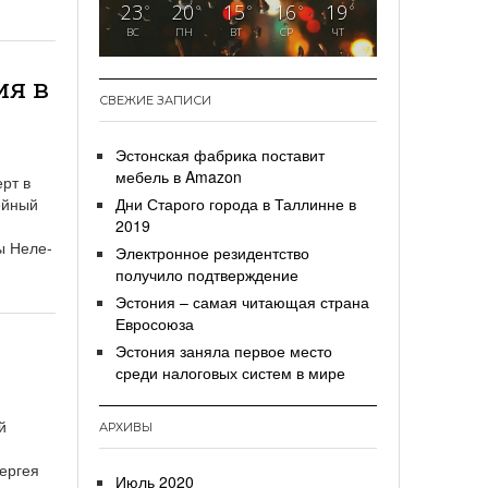
23
20
15
16
19
°
°
°
°
°
ВС
ПН
ВТ
СР
ЧТ
ия в
СВЕЖИЕ ЗАПИСИ
Эстонская фабрика поставит
мебель в Amazon
рт в
ейный
Дни Старого города в Таллинне в
2019
ы Неле-
Электронное резидентство
получило подтверждение
Эстония – самая читающая страна
Евросоюза
Эстония заняла первое место
среди налоговых систем в мире
й
АРХИВЫ
ергея
Июль 2020