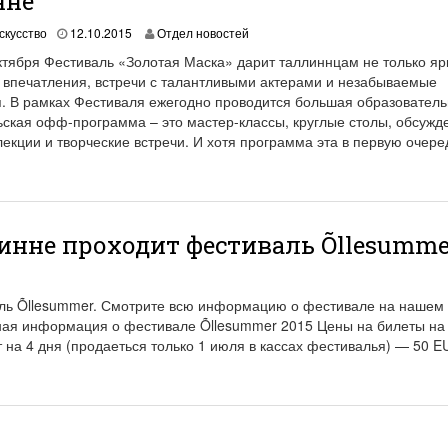
нне
1
скусство
12.10.2015
Отдел новостей
9
октября Фестиваль «Золотая Маска» дарит таллиннцам не только яр
.
 впечатления, встречи с талантливыми актерами и незабываемые
0
. В рамках Фестиваля ежегодно проводится большая образователь
6
.
ьская офф-программа – это мастер-классы, круглые столы, обсужд
2
лекции и творческие встречи. И хотя программа эта в первую очере
0
2
1
инне проходит фестиваль Õllesumme
ль Õllesummer. Смотрите всю информацию о фестивале на нашем 
ная информация о фестивале Õllesummer 2015 Цены на билеты на
 на 4 дня (продаеться только 1 июля в кассах фестивалья) — 50 E