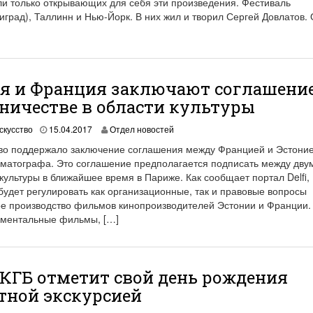
ли только открывающих для себя эти произведения. Фестиваль
2
иград), Таллинн и Нью-Йорк. В них жил и творил Сергей Довлатов. 
0
2
1
я и Франция заключают соглашение
ничестве в области культуры
1
скусство
15.04.2017
Отдел новостей
9
во поддержало заключение соглашения между Францией и Эстоние
.
ематографа. Это соглашение предполагается подписать между дву
0
ультуры в ближайшее время в Париже. Как сообщает портал Delfi,
6
.
будет регулировать как организационные, так и правовые вопросы
2
ое производство фильмов кинопроизводителей Эстонии и Франции.
0
кументальные фильмы, […]
2
1
КГБ отметит свой день рождения
тной экскурсией