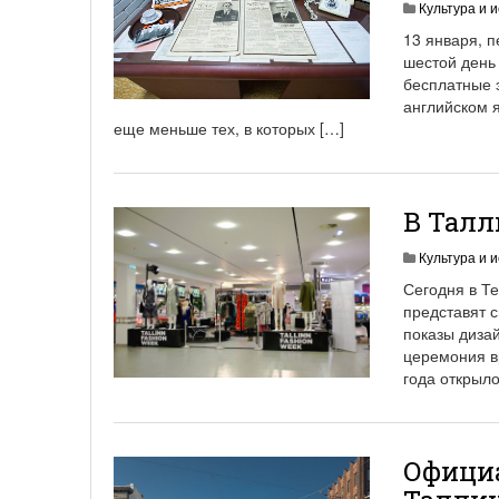
Культура и и
13 января, п
шестой день
бесплатные э
английском я
еще меньше тех, в которых […]
В Талл
Культура и и
Сегодня в Т
представят 
показы дизай
церемония в
года открыло
Официа