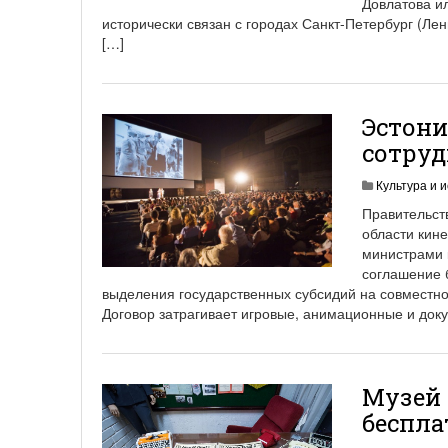
Довлатова и
исторически связан с городах Санкт-Петербург (Лен
[…]
Эстони
сотруд
Культура и и
Правительст
области кин
министрами к
соглашение 
выделения государственных субсидий на совместн
Договор затрагивает игровые, анимационные и до
Музей 
беспла