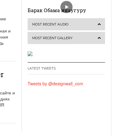
Барак Обама инаугуру
кие
MOST RECENT AUDIO
ная и
ения
MOST RECENT GALLERY
дь
LATEST TWEETS
r
Tweets by @designwall_com
сайте и
 днях
UR