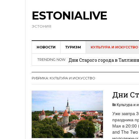
ESTONIALIVE
ЭСТОНИЯ
Эстонская фабрика поставит 
НОВОСТИ
ТУРИЗМ
КУЛЬТУРА И ИСКУССТВО
Дни Старого города в Таллинне
TRENDING NOW
Электронное резидентство п
Эстония – самая читающая ст
РУБРИКА: КУЛЬТУРА И ИСКУССТВО
Эстония заняла первое место 
Дни Ст
Культура и и
Уже завтра 3
праздника п
Мая в 20:00 
and The Two
молодежных 