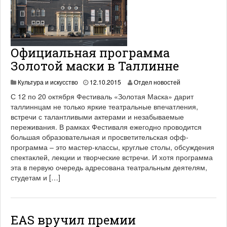
Официальная программа
Золотой маски в Таллинне
1
Культура и искусство
12.10.2015
Отдел новостей
9
С 12 по 20 октября Фестиваль «Золотая Маска» дарит
.
таллиннцам не только яркие театральные впечатления,
0
встречи с талантливыми актерами и незабываемые
6
.
переживания. В рамках Фестиваля ежегодно проводится
2
большая образовательная и просветительская офф-
0
программа – это мастер-классы, круглые столы, обсуждения
2
спектаклей, лекции и творческие встречи. И хотя программа
1
эта в первую очередь адресована театральным деятелям,
студетам и […]
EAS вручил премии