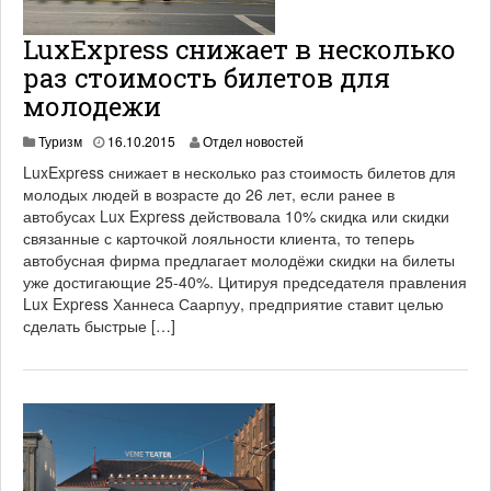
LuxExpress снижает в несколько
раз стоимость билетов для
молодежи
1
Туризм
16.10.2015
Отдел новостей
9
LuxExpress снижает в несколько раз стоимость билетов для
.
молодых людей в возрасте до 26 лет, если ранее в
0
автобусах Lux Express действовала 10% скидка или скидки
6
.
связанные с карточкой лояльности клиента, то теперь
2
автобусная фирма предлагает молодёжи скидки на билеты
0
уже достигающие 25-40%. Цитируя председателя правления
2
Lux Express Ханнеса Саарпуу, предприятие ставит целью
1
сделать быстрые […]