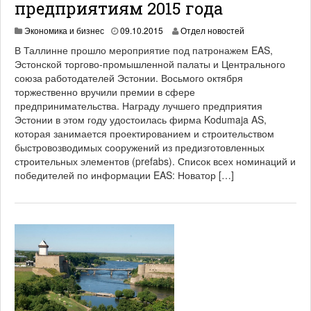
предприятиям 2015 года
1
Экономика и бизнес
09.10.2015
Отдел новостей
9
В Таллинне прошло мероприятие под патронажем EAS,
.
Эстонской торгово-промышленной палаты и Центрального
0
союза работодателей Эстонии. Восьмого октября
6
.
торжественно вручили премии в сфере
2
предпринимательства. Награду лучшего предприятия
0
Эстонии в этом году удостоилась фирма Kodumaja AS,
2
которая занимается проектированием и строительством
1
быстровозводимых сооружений из предизготовленных
строительных элементов (prefabs). Список всех номинаций и
победителей по информации EAS: Новатор […]