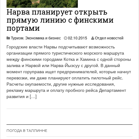
Нарва планирует открыть
прямую линию с финскими
портами
1
Туризм
,
Экономика и бизнес
02.10.2015
Отдел новостей
9
Городские власти Нарвы подсчитывают возможность
.
организации прямого туристического морского маршрута
0
между финскими городами Котка и Хамина с одной стороны
6
.
залива и Нарвой или Нарва-Йыэсуу с другой. В данный
2
момент горуправа ищет предпринимателей, которые начнут
0
перевозки, им даже планируют оплатить пилотный рейс.
2
Расчеты окупаемости, другие нужные исследования,
1
рекламу маршрута и оплату пробного рейса Департамент
развития и […]
ПОГОДА В ТАЛЛИННЕ