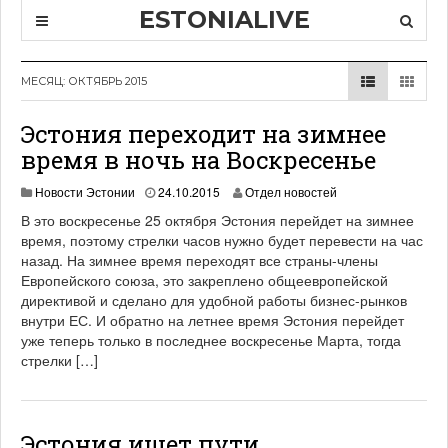
ESTONIALIVE
МЕСЯЦ: ОКТЯБРЬ 2015
Эстония переходит на зимнее
время в ночь на Воскресенье
1
Новости Эстонии
24.10.2015
Отдел новостей
9
В это воскресенье 25 октября Эстония перейдет на зимнее
.
время, поэтому стрелки часов нужно будет перевести на час
0
назад. На зимнее время переходят все страны-члены
6
.
Европейского союза, это закреплено общеевропейской
2
директивой и сделано для удобной работы бизнес-рынков
0
внутри ЕС. И обратно на летнее время Эстония перейдет
2
уже теперь только в последнее воскресенье Марта, тогда
1
стрелки […]
Эстония ищет пути