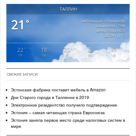
ТАЛЛИН
21
°
небольшая облачность
влажность: 73%
ветер: 5Миз ЮЗ
Ш 24 • Д 17
22
18
20
22
17
°
°
°
°
°
ПТ
СБ
ВС
ПН
ВТ
СВЕЖИЕ ЗАПИСИ
Эстонская фабрика поставит мебель в Amazon
Дни Старого города в Таллинне в 2019
Электронное резидентство получило подтверждение
Эстония – самая читающая страна Евросоюза
Эстония заняла первое место среди налоговых систем в
мире