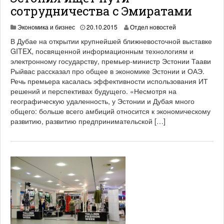
сотрудничества с Эмиратами
1
Экономика и бизнес
20.10.2015
Отдел новостей
9
В Дубае на открытии крупнейшей ближневосточной выставке
.
GITEX, посвященной информационным технологиям и
0
электронному государству, премьер-министр Эстонии Таави
6
.
Рыйвас рассказал про общее в экономике Эстонии и ОАЭ.
2
Речь премьера касалась эффективности использования ИТ
0
решений и перспективах будущего. «Несмотря на
2
географическую удаленность, у Эстонии и Дубая много
1
общего: больше всего амбиций относится к экономическому
развитию, развитию предпринимательской […]