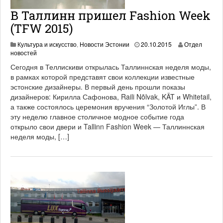
В Таллинн пришел Fashion Week
(TFW 2015)
1
Культура и искусство
,
Новости Эстонии
20.10.2015
Отдел
9
новостей
.
Сегодня в Теллискиви открылась Таллиннская неделя моды,
0
в рамках которой представят свои коллекции известные
6
эстонские дизайнеры. В первый день прошли показы
.
2
дизайнеров: Кирилла Сафонова, Raili Nõlvak, KÄT и Whitetail,
0
а также состоялось церемония вручения “Золотой Иглы”. В
2
эту неделю главное столичное модное событие года
1
открыло свои двери и Tallinn Fashion Week — Таллиннская
неделя моды, […]