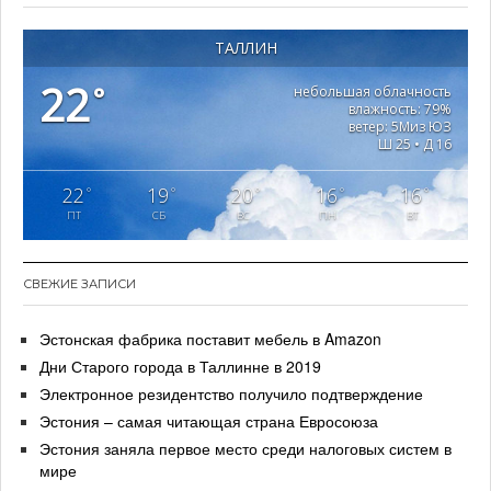
ТАЛЛИН
22
°
небольшая облачность
влажность: 79%
ветер: 5Миз ЮЗ
Ш 25 • Д 16
22
19
20
16
16
°
°
°
°
°
ПТ
СБ
ВС
ПН
ВТ
СВЕЖИЕ ЗАПИСИ
Эстонская фабрика поставит мебель в Amazon
Дни Старого города в Таллинне в 2019
Электронное резидентство получило подтверждение
Эстония – самая читающая страна Евросоюза
Эстония заняла первое место среди налоговых систем в
мире