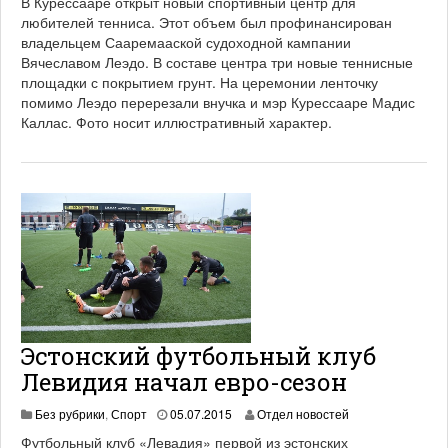
В Курессааре открыт новый спортивный центр для
.
любителей тенниса. Этот объем был профинансирован
0
владельцем Сааремааской судоходной кампании
6
.
Вячеславом Леэдо. В составе центра три новые теннисные
2
площадки с покрытием грунт. На церемонии ленточку
0
помимо Леэдо перерезали внучка и мэр Курессааре Мадис
2
Каллас. Фото носит иллюстративный характер.
1
Эстонский футбольный клуб
Левидия начал евро-сезон
1
Без рубрики
,
Спорт
05.07.2015
Отдел новостей
9
Футбольный клуб «Левадия» первой из эстонских
.