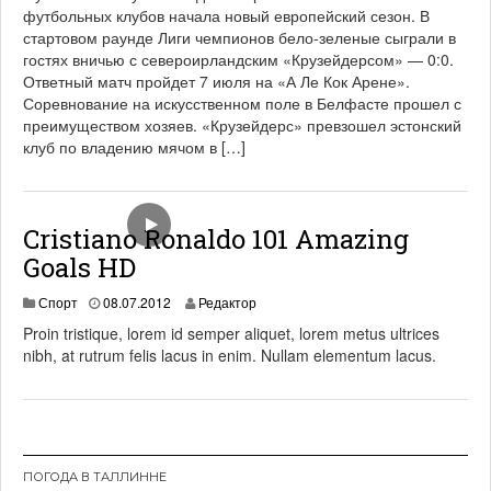
футбольных клубов начала новый европейский сезон. В
0
стартовом раунде Лиги чемпионов бело-зеленые сыграли в
6
.
гостях вничью с североирландским «Крузейдерсом» — 0:0.
2
Ответный матч пройдет 7 июля на «А Ле Кок Арене».
0
Соревнование на искусственном поле в Белфасте прошел с
2
преимуществом хозяев. «Крузейдерс» превзошел эстонский
1
клуб по владению мячом в […]
Cristiano Ronaldo 101 Amazing
Goals HD
1
Спорт
08.07.2012
Редактор
9
Proin tristique, lorem id semper aliquet, lorem metus ultrices
.
nibh, at rutrum felis lacus in enim. Nullam elementum lacus.
0
6
.
2
0
2
1
ПОГОДА В ТАЛЛИННЕ