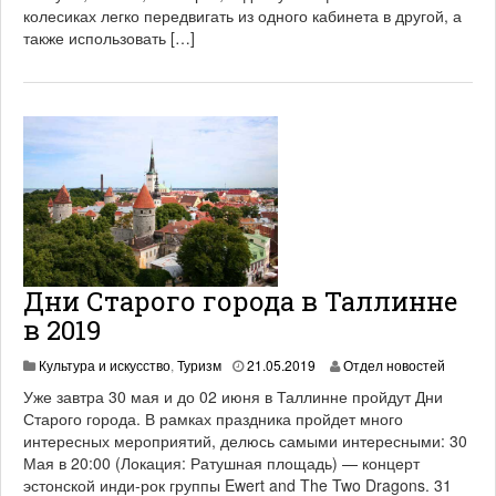
2
колесиках легко передвигать из одного кабинета в другой, а
1
также использовать […]
Дни Старого города в Таллинне
в 2019
1
Культура и искусство
,
Туризм
21.05.2019
Отдел новостей
9
Уже завтра 30 мая и до 02 июня в Таллинне пройдут Дни
.
Старого города. В рамках праздника пройдет много
0
интересных мероприятий, делюсь самыми интересными: 30
6
.
Мая в 20:00 (Локация: Ратушная площадь) — концерт
2
эстонской инди-рок группы Ewert and The Two Dragons. 31
0