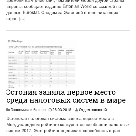
времени на чтение книг, чем жители любой другой страны
0
Европы, сообщает издание Estonian World со ссылкой на
2
данные Eurostat. Следом за Эстонией в топе читающих
1
стран […]
Эстония заняла первое место
среди налоговых систем в мире
1
Экономика и бизнес
26.03.2018
Отдел новостей
9
Эстонская налоговая система заняла первое место в
.
Международном рейтинге конкурентоспособности налоговых
0
систем 2017. Этот рейтинг оценивает способность стран
6
.