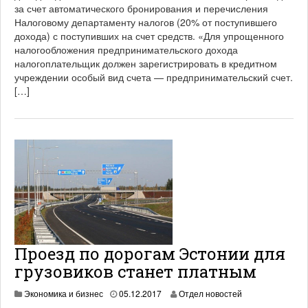
.
за счет автоматического бронирования и перечисления
2
Налоговому департаменту налогов (20% от поступившего
0
дохода) с поступивших на счет средств. «Для упрощенного
2
налогообложения предпринимательского дохода
1
налогоплательщик должен зарегистрировать в кредитном
учреждении особый вид счета — предпринимательский счет.
[…]
Проезд по дорогам Эстонии для
грузовиков станет платным
1
Экономика и бизнес
05.12.2017
Отдел новостей
9