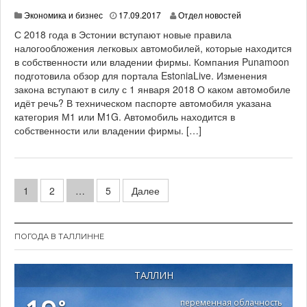
1
Экономика и бизнес
17.09.2017
Отдел новостей
9
С 2018 года в Эстонии вступают новые правила
.
налогообложения легковых автомобилей, которые находится
0
в собственности или владении фирмы. Компания Punamoon
6
.
подготовила обзор для портала EstoniaLive. Изменения
2
закона вступают в силу с 1 января 2018 О каком автомобиле
0
идёт речь? В техническом паспорте автомобиля указана
2
категория М1 или M1G. Автомобиль находится в
1
собственности или владении фирмы. […]
Н
1
2
…
5
Далее
а
в
ПОГОДА В ТАЛЛИННЕ
и
г
ТАЛЛИН
а
°
переменная облачность