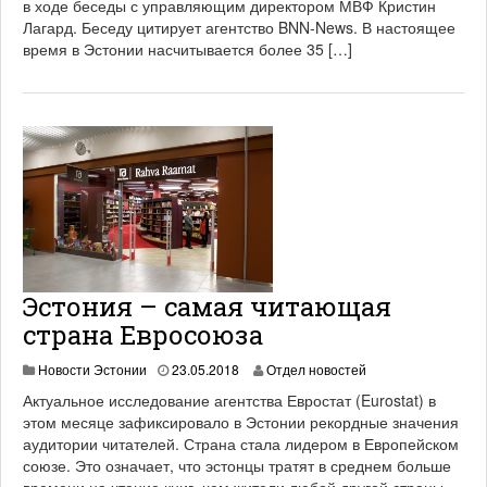
в ходе беседы с управляющим директором МВФ Кристин
2
Лагард. Беседу цитирует агентство BNN-News. В настоящее
1
время в Эстонии насчитывается более 35 […]
Эстония – самая читающая
страна Евросоюза
1
Новости Эстонии
23.05.2018
Отдел новостей
9
Актуальное исследование агентства Евростат (Eurostat) в
.
этом месяце зафиксировало в Эстонии рекордные значения
0
аудитории читателей. Страна стала лидером в Европейском
6
.
союзе. Это означает, что эстонцы тратят в среднем больше
2