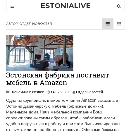
ESTONIALIVE
АВТОР:
ОТДЕЛ НОВОСТЕЙ
Эстонская фабрика поставит
мебель в Amazon
2
Экономика и бизнес
14.07.2020
Отдел новостей
2
Одна из крупнейших в мире компания Amazon заказала в
.
Эстонии дизайнерскую мебель (офисные домики).
0
Маленькие дома Haus мебельной компании Borg
8
.
спроектированы таким образом, чтобы работники могли
2
удобно погрузиться в работу и при этом быть изолированы
0
от шума, или же, наоборот, отдохнуть. Офисные боксы на