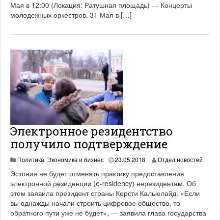
Мая в 12:00 (Локация: Ратушная площадь) — Концерты
2
молодежных оркестров. 31 Мая в […]
1
Электронное резидентство
получило подтверждение
1
Политика
,
Экономика и бизнес
23.05.2018
Отдел новостей
9
Эстония не будет отменять практику предоставления
.
электронной резиденции (e-residency) нерезидентам. Об
0
этом заявила президент страны Керсти Кальюлайд. «Если
6
.
вы однажды начали строить цифровое общество, то
2
обратного пути уже не будет», — заявила глава государства
0