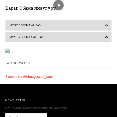
Барак Обама инаугуру
MOST RECENT AUDIO
MOST RECENT GALLERY
LATEST TWEETS
Tweets by @designwall_com
NEWSLETTER
Get Journal good news straight to your email.