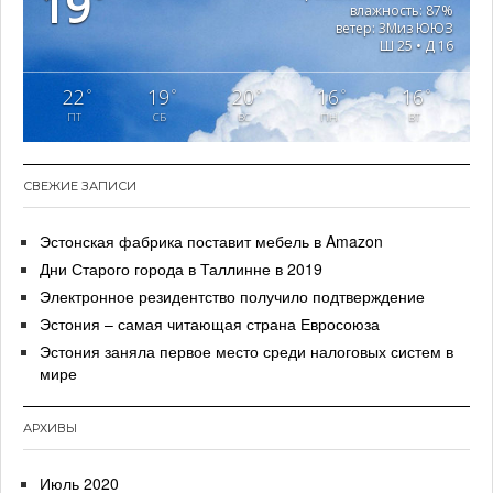
19
влажность: 87%
ц
ветер: 3Миз ЮЮЗ
Ш 25 • Д 16
и
я
22
19
20
16
16
°
°
°
°
°
ПТ
СБ
ВС
ПН
ВТ
п
о
СВЕЖИЕ ЗАПИСИ
з
а
Эстонская фабрика поставит мебель в Amazon
Дни Старого города в Таллинне в 2019
п
Электронное резидентство получило подтверждение
и
Эстония – самая читающая страна Евросоюза
с
Эстония заняла первое место среди налоговых систем в
мире
я
м
АРХИВЫ
Июль 2020