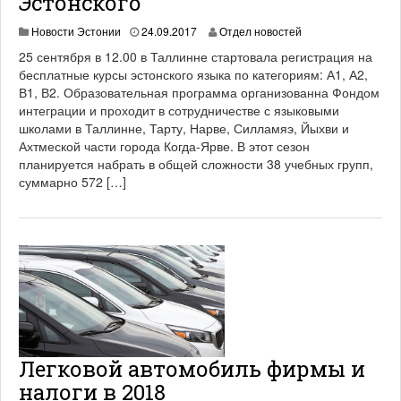
Эстонского
1
Новости Эстонии
24.09.2017
Отдел новостей
9
25 сентября в 12.00 в Таллинне стартовала регистрация на
.
бесплатные курсы эстонского языка по категориям: А1, А2,
0
В1, В2. Образовательная программа организованна Фондом
6
.
интеграции и проходит в сотрудничестве с языковыми
2
школами в Таллинне, Тарту, Нарве, Силламяэ, Йыхви и
0
Ахтмеской части города Когда-Ярве. В этот сезон
2
планируется набрать в общей сложности 38 учебных групп,
1
суммарно 572 […]
Легковой автомобиль фирмы и
налоги в 2018