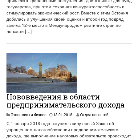
привлекать финансовые поступления, достаточные для нужд
2
государства, при этом сохраняя конкурентоспособность и
0
стимулировать экономический рост. Вместе с этим Эстония
2
добилась и улучшения своей оценки и второй год подряд
1
заняла 12-е место в Международном рейтинге стран по
легкости […]
Нововведения в области
предпринимательского дохода
1
Экономика и бизнес
18.01.2018
Отдел новостей
9
С 1 января 2018 года вступил в силу новый Закон об
.
упрощенном налогообложении предпринимательского
0
дохода, где выполнение налоговых обязательств происходит
6