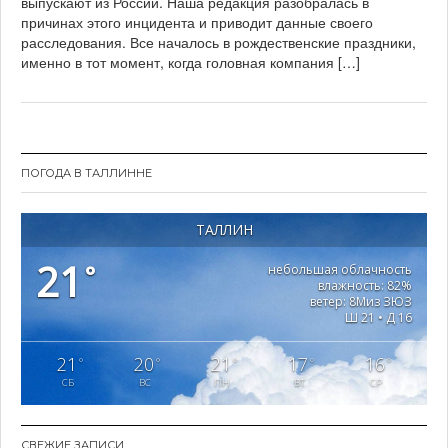
выпускают из России. Наша редакция разобралась в
2
причинах этого инцидента и приводит данные своего
1
расследования. Все началось в рождественские праздники,
именно в тот момент, когда головная компания […]
ПОГОДА В ТАЛЛИННЕ
ТАЛЛИН
21
°
небольшая облачность
влажность: 82%
ветер: 8Миз ЗЮЗ
Ш 21 • Д 16
21
20
21
17
16
°
°
°
°
°
СБ
ВС
ПН
ВТ
СР
СВЕЖИЕ ЗАПИСИ