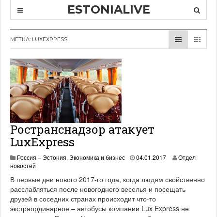
ESTONIALIVE
МЕТКА: LUXEXPRESS
Ространснадзор атакует
LuxExpress
1
Россия – Эстония
,
Экономика и бизнес
04.01.2017
Отдел
9
новостей
.
В первые дни нового 2017-го года, когда людям свойственно
0
расслабляться после новогоднего веселья и посещать
6
друзей в соседних странах происходит что-то
.
2
экстраординарное – автобусы компании Lux Express не
0