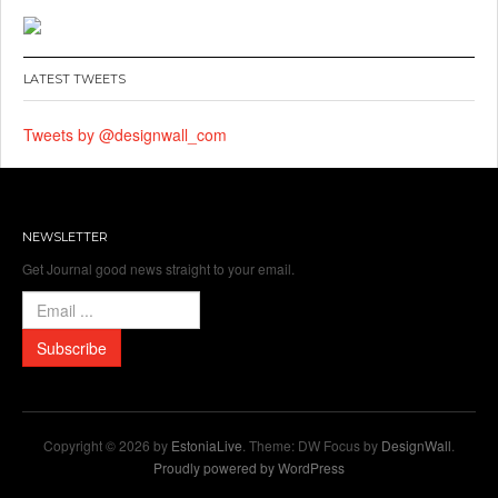
LATEST TWEETS
Tweets by @designwall_com
NEWSLETTER
Get Journal good news straight to your email.
Copyright © 2026 by
EstoniaLive
. Theme: DW Focus by
DesignWall
.
Proudly powered by WordPress