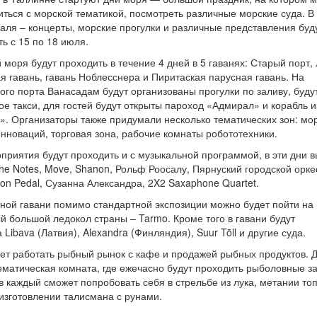
ться с морской тематикой, посмотреть различные морские суда. В
ля – концерты, морские прогулки и различные представления буду
ть с 15 по 18 июля.
моря будут проходить в течение 4 дней в 5 гаванях: Старый порт,
ая гавань, гавань Ноблесснера и Пиритаская парусная гавань. На
ого порта Ванасадам будут организованы прогулки по заливу, буду
ое такси, для гостей будут открыты пароход «Адмирал» и корабль и
. Организаторы также придумали несколько тематических зон: мо
инноваций, торговая зона, рабочие комнаты робототехники.
риятия будут проходить и с музыкальной программой, в эти дни в
The Notes, Move, Shanon, Рольф Роосалу, Пярнуский городской орке
ion Pedal, Сузанна Александра, 2X2 Saxaphone Quartet.
ной гавани помимо стандартной экспозиции можно будет пойти на
й большой ледокол страны – Tarmo. Кроме того в гавани будут
Libava (Латвия), Alexandra (Финляндия), Suur Tõll и другие суда.
дет работать рыбный рынок с кафе и продажей рыбных продуктов. 
ематическая комната, где ежечасно будут проходить рыболовные з
ов каждый сможет попробовать себя в стрельбе из лука, метании то
 изготовлении талисмана с рунами.