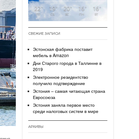
22
19
20
16
16
°
°
°
°
°
ПТ
СБ
ВС
ПН
ВТ
СВЕЖИЕ ЗАПИСИ
Эстонская фабрика поставит
мебель в Amazon
Дни Старого города в Таллинне в
2019
Электронное резидентство
получило подтверждение
Эстония – самая читающая страна
Евросоюза
Эстония заняла первое место
среди налоговых систем в мире
АРХИВЫ
можно