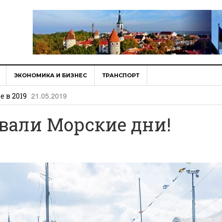
14.07.2020
мебель в Amazon
ЭКОНОМИКА И БИЗНЕС
ТРАНСПОРТ
21.05.2019
 в 2019
23.05.2018
олучило подтверждение
рана Евросоюза
вали Морские дни!
26.03.2018
среди налоговых систем в мире