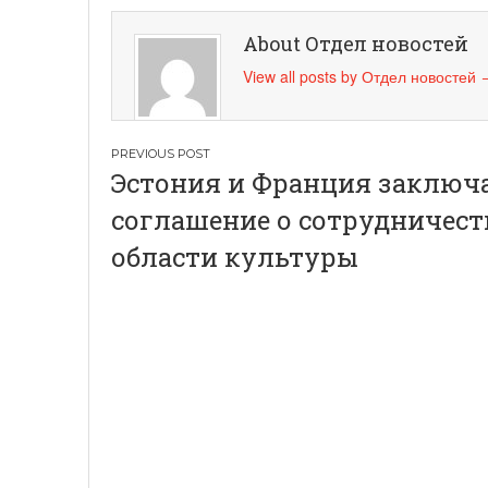
About Отдел новостей
View all posts by Отдел новостей
Н
Эстония и Франция заключ
а
соглашение о сотрудничест
в
области культуры
и
г
а
ц
и
я
п