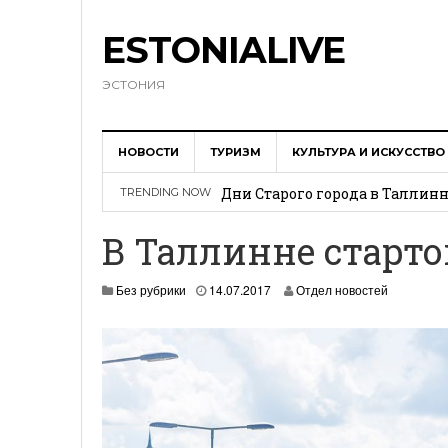
ESTONIALIVE
ЭСТОНИЯ
Эстонская фабрика поставит 
НОВОСТИ
ТУРИЗМ
КУЛЬТУРА И ИСКУССТВО
Дни Старого города в Таллинне
TRENDING NOW
Электронное резидентство п
Эстония – самая читающая ст
В Таллинне старто
Эстония заняла первое место 
1
Без рубрики
14.07.2017
Отдел новостей
9
.
0
6
.
2
0
2
1