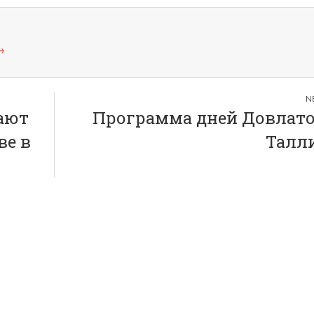
→
ают
Программа дней Довлато
ве в
Талл