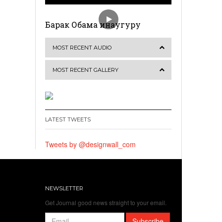
Барак Обама инаугуру
MOST RECENT AUDIO
MOST RECENT GALLERY
LATEST TWEETS
Tweets by @designwall_com
NEWSLETTER
Get Journal good news straight to your email.