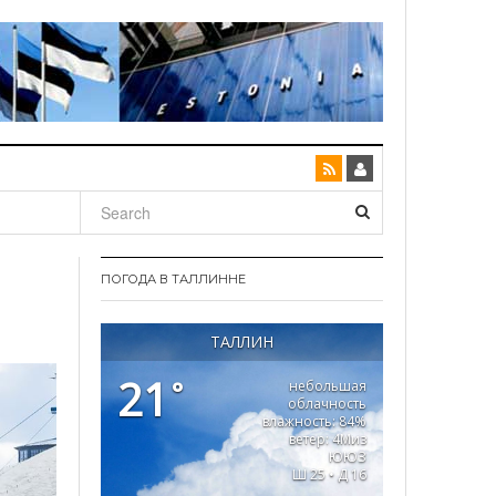
ПОГОДА В ТАЛЛИННЕ
ТАЛЛИН
21
°
небольшая
облачность
влажность: 84%
ветер: 4Миз
ЮЮЗ
Ш 25 • Д 16