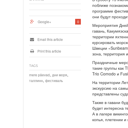
поближе познакоми
программе фестива
они будут проходи
Google+
0
Мероприятия Дней 
гавань, Какумяэск
территории яхтенн
Email this article
курсировать морск
Швеции «Sunbeam»
Print this article
зона, территория 
Праздничные мероп
TAGS
такие группы как 
Trio Comodo и Fus
,
,
mere päevad
дни моря
,
таллинн
фестиваль
На территории Лет
экскурсию на самы
представлены суда 
Также в гавани бу
будет интересна т
А в лагере викинг
копья, плетении и